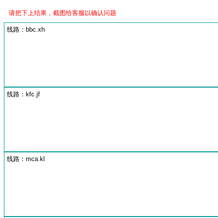
请把下上结果，截图给客服以确认问题
线路：bbc.xh
线路：kfc.jf
线路：mca.kl